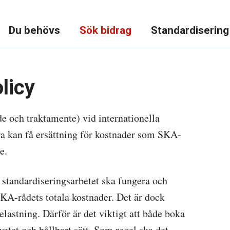
Du behövs
Sök bidrag
Standardisering
licy
de och traktamente) vid internationella
ra kan få ersättning för kostnader som SKA-
e.
t standardiseringsarbetet ska fungera och
SKA-rådets totala kostnader. Det är dock
lastning. Därför är det viktigt att både boka
tet och hållbart sätt. Som regel ska det