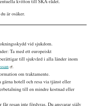
ntuella kvitton till SKA-rådet.
u är osäker.
bokningsskydd vid sjukdom.
der: Ta med ett europeiskt
erättigar till sjukvård i alla länder inom
assan
.
formation om traktamente.
gärna hotell och resa via tjänst eller
erbetalning till en mindre kostnad eller
år resan inte fördyras. Du ansvarar själv