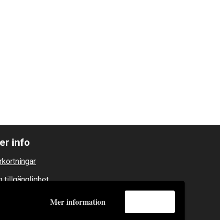
er info
rkortningar
 tillgänglighet
tegritetspolicy
Mer information
Godkänn