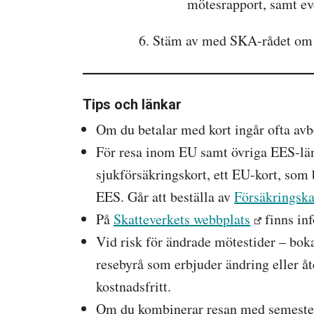
mötesrapport, samt eve
Stäm av med SKA-rådet om d
Tips och länkar
Om du betalar med kort ingår ofta av
För resa inom EU samt övriga EES-län
sjukförsäkringskort, ett EU-kort, som b
EES. Går att beställa av
Försäkringsk
På
Skatteverkets webbplats
finns in
Vid risk för ändrade mötestider – boka 
resebyrå som erbjuder ändring eller åt
kostnadsfritt.
Om du kombinerar resan med semester f