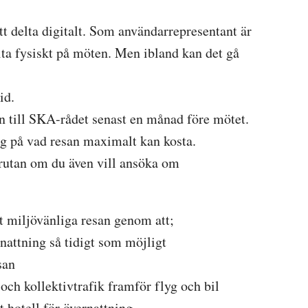
t delta digitalt. Som användarrepresentant är
elta fysiskt på möten. Men ibland kan det gå
id.
n till SKA-rådet senast en månad före mötet.
ag på vad resan maximalt kan kosta.
 rutan om du även vill ansöka om
t miljövänliga resan genom att;
nattning så tidigt som möjligt
san
 och kollektivtrafik framför flyg och bil
 hotell för övernattning