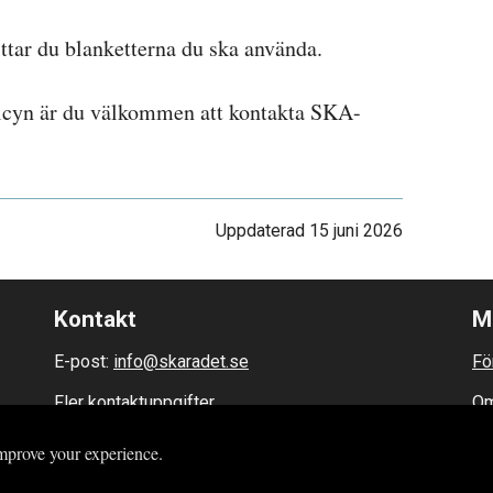
ttar du blanketterna du ska använda.
licyn är du välkommen att kontakta SKA-
Uppdaterad
15 juni 2026
Kontakt
M
E-post:
info@skaradet.se
Fö
Fler kontaktuppgifter
Om
In
 improve your experience.