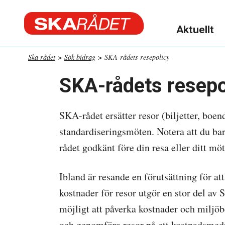
Skip
to
Aktuellt
content
Ska rådet
>
Sök bidrag
>
SKA-rådets resepolicy
SKA-rådets resepo
SKA-rådet ersätter resor (biljetter, boen
standardiseringsmöten. Notera att du ba
rådet godkänt före din resa eller ditt möt
Ibland är resande en förutsättning för at
kostnader för resor utgör en stor del av 
möjligt att påverka kostnader och miljöbe
och genomföra resor på ett kostnadsmedve